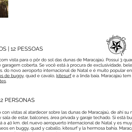
OS | 12 PESSOAS
 com vista para o pôr do sol das dunas de Maracajaú. Possui 3 qua
a e garagem coberta. Se você está à procura de exclusividade, belez
ms. do novo aeroporto internacional de Natal e é muito popular en
os de buggy
, quad e cavalo,
kitesurf
e a linda baía. Maracajaú te
tes
.
 12 PERSONAS
co con vistas al atardecer sobre las dunas de Maracajaú, de ahí su 
 sala de estar, balcones, área privada y garaje techado. Si está b
tá a 40 km. del nuevo aeropuerto internacional de Natal y es muy 
seos en buggy, quad y caballo, kitesurf y la hermosa bahía. Marac