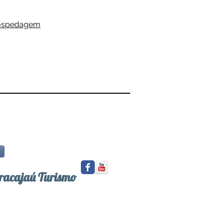
Hospedagem
r
racajaú Turismo