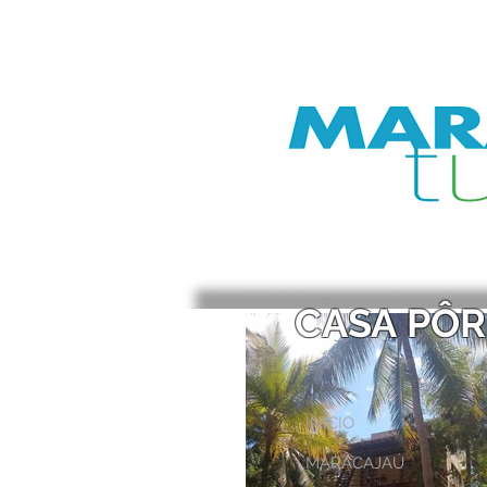
CASA PÔR
INÍCIO
MARACAJAÚ