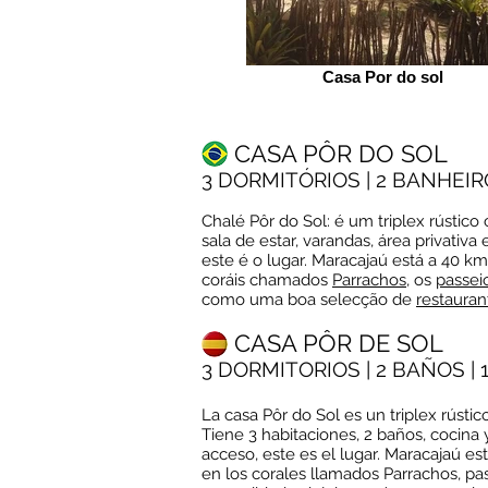
Casa Por do sol
CASA PÔR DO SOL
3 DORMITÓRIOS | 2 BANHEIR
Chalé Pôr do Sol: é um triplex rústico
sala de estar, varandas, área privativ
este é o lugar. Maracajaú está a 40 k
coráis chamados
Parrachos
, os
passei
como uma boa selecção de
restauran
CASA PÔR DE SOL
3 DORMITORIOS | 2 BAÑOS |
La casa Pôr do Sol es un triplex rústi
Tiene 3 habitaciones, 2 baños, cocina y
acceso, este es el lugar. Maracajaú es
en los corales llamados Parrachos, pa