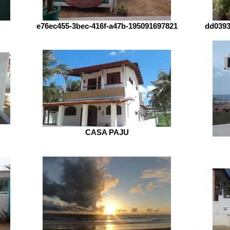
e76ec455-3bec-416f-a47b-195091697821
dd0393
CASA PAJU