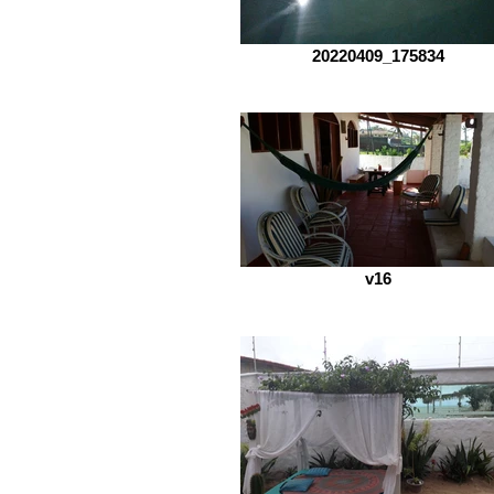
20220409_175834
v16