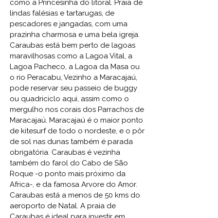
como a Princesinha do litoral. Praia de
lindas falésias e tartarugas, de
pescadores e jangadas, com uma
prazinha charmosa e uma bela igreja.
Caraubas está bem perto de lagoas
maravilhosas como a
Lagoa Vital,
a
Lagoa Pacheco
, a Lagoa da Masa ou
o rio
Peracabu
, Vezinho a
Maracajaú
,
pode reservar seu passeio de
buggy
ou quadriciclo
aqui, assim como o
mergulho
nos corais dos Parrachos de
Maracajaú. Maracajaú é o maior ponto
de kitesurf de todo o nordeste, e o pôr
de sol nas dunas também é parada
obrigatória. Caraubas é vezinha
também do farol do Cabo de São
Roque -o ponto mais próximo da
Africa-, e da famosa
Arvore do Amor
.
Caraubas está a menos de 50 kms do
aeroporto de Natal. A praia de
Caraubas é ideal para investir em