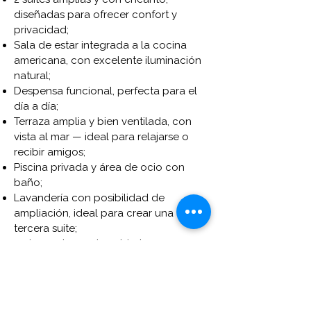
diseñadas para ofrecer confort y
privacidad;
Sala de estar integrada a la cocina
americana, con excelente iluminación
natural;
Despensa funcional, perfecta para el
día a día;
Terraza amplia y bien ventilada, con
vista al mar — ideal para relajarse o
recibir amigos;
Piscina privada y área de ocio con
baño;
Lavandería con posibilidad de
ampliación, ideal para crear una
tercera suite;
2 plazas de garaje cubiertas, que
garantizan seguridad y practicidad.
La casa está ubicada en un barrio
tranquilo y con vecinos amigables, a
pocos metros de la playa,