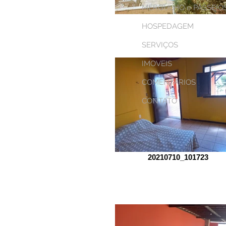
MERGULHO e PASSEIO
HOSPEDAGEM
SERVIÇOS
IMOVEIS
COMENTARIOS
CONTATO
20210710_101723