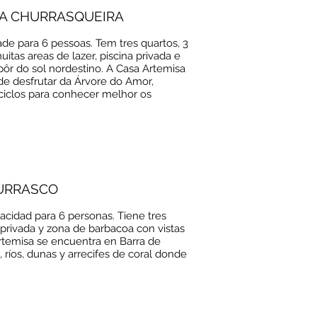
REA CHURRASQUEIRA
ade para 6 pessoas. Tem tres quartos, 3
tas areas de lazer, piscina privada e
 pôr do sol nordestino. A Casa Artemisa
e desfrutar da Árvore do Amor,
iciclos para conhecer melhor os
HURRASCO
acidad para 6 personas. Tiene tres
 privada y zona de barbacoa con vistas
Artemisa se encuentra en Barra de
ríos, dunas y arrecifes de coral donde