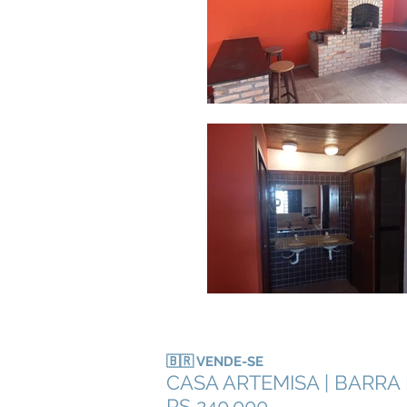
🇧🇷 VENDE-SE
CASA ARTEMISA | BARR
RS 240.000