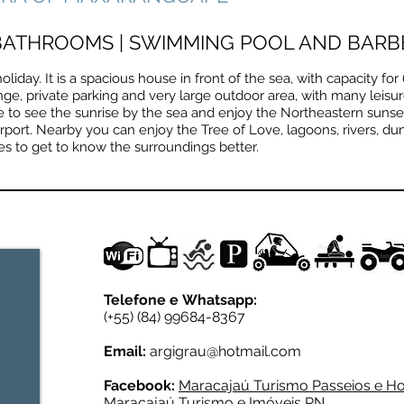
3 BATHROOMS | SWIMMING POOL AND BAR
oliday. It is a spacious house in front of the sea, with capacity fo
ge, private parking and very large outdoor area, with many leisu
e to see the sunrise by the sea and enjoy the Northeastern sunset
port. Nearby you can enjoy the Tree of Love, lagoons, rivers, d
es to get to know the surroundings better.
Telefone e
Whatsapp:
(+55) (84)
99684-8367
Email:
argigrau@hotmail.com
Facebook:
Maracajaú Turismo Passeios e 
Maracajaú Turismo e Imóveis RN