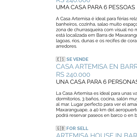
UMA CASA PARA 6 PESSOAS |
A Casa Artemisa é ideal para férias r
banheiros, cozinha, salao muito espaço
zona de churrasqueira com visual no ma
está localizada em Barra de Maxarang
lagoas, rios, dunas e os recifes de c
arredores.
🇪🇸
SE VENDE
CASA ARTEMISA EN BA
RS 240.000
UNA CASA PARA 6 PERSONAS 
La Casa Artemisa es ideal para unas va
dormitorios, 3 baños, cocina, salón mu
al mar. Lugar perfecto para ver el ama
Maxaranguape, a 40 km del aeropuerto 
podrá reservar paseos en barco o en 
🇬🇧
FOR SELL
ARTEMISA HOUSE IN B