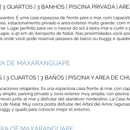
 3 QUARTOS | 3 BANHOS | PISCINA PRIVADA | A
elaxantes. É uma casa espaçosa de frente para o mar, com capacid
so, estacionamento privado e area exterior muito grande, com mui
r. Lugar perfeito para ver o nascer do sol à beira-mar e curtir o
uape, a 40 km do Aeroporto de Natal. Nas proximidades você pod
orais onde você pode reservar passeios de barco ou buggy e quadr
RRA DE MAXARANGUAPE
| 3 CUARTOS | 3 BAÑOS | PISCINA Y AREA DE C
caciones relajantes. Es una espaciosa casa frente al mar, con cap
y amplio, parking privado y zona exterior muy amplia, con piscina
necer junto al mar y disfrutar del atardecer nordestino. La Casa 
de Natal. Muy cerca podrá disfrutar del Árbol del Amor, lagunas, 
buggy y quads para conocer mejor el entorno.
ARRA OF MAXARANGUAPE