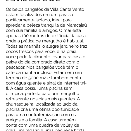
Os belos bangalôs da Villa Canta Vento
estam localizados em um paraíso
pacificamente isolado, ideal para
apreciar a beleza tranquila de Maracajaú
com sua família e amigos. O mar está
apenas 100 metros de distância da casa
onde a prática de mergulho é habitual.
Todas as manhãs, o alegre jardineiro traz
cocos frescos para você, e na praia,
você pode facilmente levar para casa o
peixe do dia comprado direto com o
pescador. Nos bangalôs você têm o
café da manhã incluso. Estam em um
terreno de 5000 m2 e também conta
com água quente e sinal de internet wi-
fi. A casa possui uma piscina semi
olímpica, perfeita para um mergulho
refrescante nos dias mais quentes. A
churrasqueira, localizada ao lado da
piscina cria uma ótima oportunidade
para uma confraternização com os
amigos e a família. A casa também
conta com uma quadra de volley de
praia, um redario e uma pequena horta