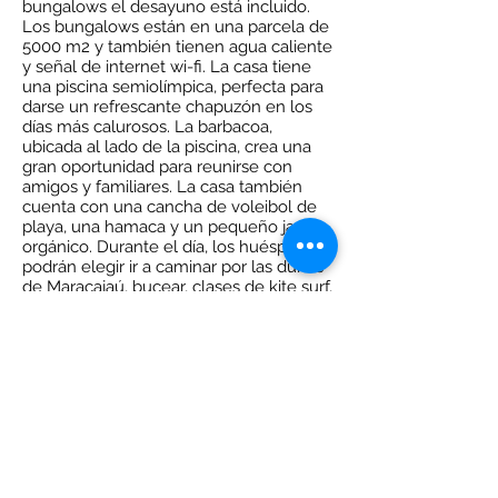
bungalows el desayuno está incluido.
Los bungalows están en una parcela de
5000 m2 y también tienen agua caliente
y señal de internet wi-fi. La casa tiene
una piscina semiolímpica, perfecta para
darse un refrescante chapuzón en los
días más calurosos. La barbacoa,
ubicada al lado de la piscina, crea una
gran oportunidad para reunirse con
amigos y familiares. La casa también
cuenta con una cancha de voleibol de
playa, una hamaca y un pequeño jardín
orgánico. Durante el día, los huéspedes
podrán elegir ir a caminar por las dunas
de Maracajaú, bucear, clases de kite surf,
ecoturismo y mucho más.
CANTA VENTO
BUNGALOWS | BED &
BREAKFAST
2 BUNGALOWS
The beautiful bungalows of Villa Canta
Vento are located in a peacefully