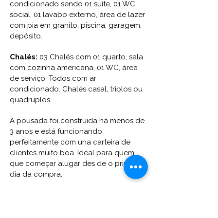
condicionado sendo 01 suíte, 01 WC
social, 01 lavabo externo, área de lazer
com pia em granito, piscina, garagem,
depósito.
Chalés:
03 Chalés com 01 quarto, sala
com cozinha americana, 01 WC, área
de serviço. Todos com ar
condicionado. Chalés casal, triplos ou
quadruplos.
A pousada foi construida há menos de
3 anos e está funcionando
perfeitamente com una carteira de
clientes muito boa. Ideal para quem
que começar alugar des de o primeiro
dia da compra.
A praia de Caraubas é conhecida
como a Princesinha do litoral. Praia de
lindas falésias e tartarugas, de